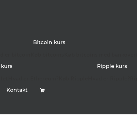
Bitcoin kurs
d er bitcoin
Køb bitcoins
Køb bitcoins med bankover
 kurs
Ripple kurs
let
Hvad er Ethereum?
Køb Ripple
Hvad er Ripple?
Ri
Kontakt