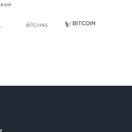
rezor
g