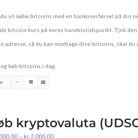
 du vil købe bitcoins med en bankoverførsel på din n
ende bitcoin kurs på vores handelstidspunkt. Tjek d
oin adresse, så du kan modtage dine bitcoins, skal d
g køb bitcoins i dag.
er
øb kryptovaluta (UDS
Prisinterval:
.000,00
–
kr.
2.000,00