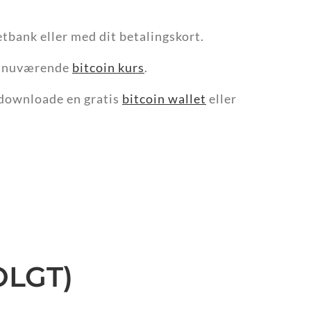
etbank eller med dit betalingskort.
en nuværende
bitcoin kurs
.
u downloade en gratis
bitcoin wallet
eller
OLGT)