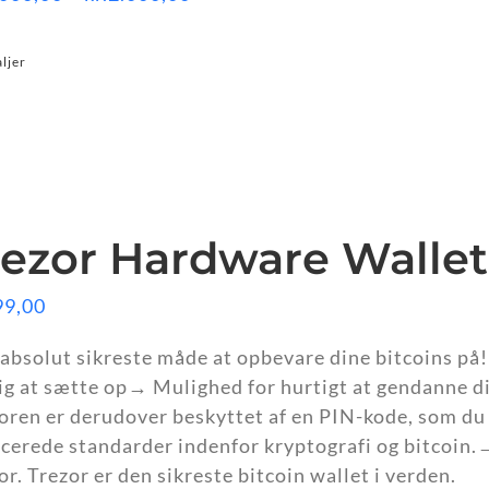
kr.1.000,00
til
ljer
kr.2.000,00
rezor Hardware Wallet
99,00
absolut sikreste måde at opbevare dine bitcoins på
ig at sætte op→ Mulighed for hurtigt at gendanne din
oren er derudover beskyttet af en PIN-kode, som d
cerede standarder indenfor kryptografi og bitcoin.→
or. Trezor er den sikreste bitcoin wallet i verden.