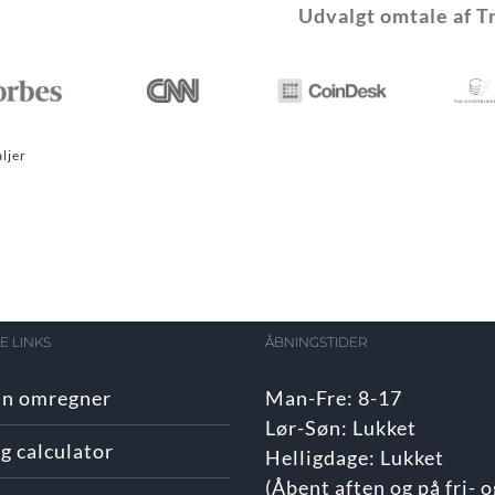
Udvalgt omtale af T
ljer
 LINKS
ÅBNINGSTIDER
in omregner
Man-Fre: 8-17
Lør-Søn: Lukket
g calculator
Helligdage: Lukket
(Åbent aften og på fri- o