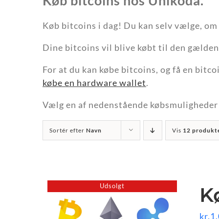
Køb bitcoins hos Unikoda.
Køb bitcoins i dag! Du kan selv vælge, om
Dine bitcoins vil blive købt til den gæld
For at du kan købe bitcoins, og få en bitc
købe en hardware wallet
.
Vælg en af nedenstående købsmuligheder o
Sortér efter
Navn
Vis
12 produkt
Udsolgt
K
kr.
1