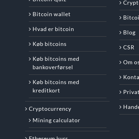
Crypt
Bitcoin wallet
Bitco
Hvad er bitcoin
Blog
Køb bitcoins
CSR
Køb bitcoins med
Om o
bankoverførsel
Konta
Køb bitcoins med
kreditkort
Privat
Hande
Cryptocurrency
Mining calculator
Ethereum kurs