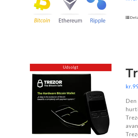
Deta
Udsolgt
T
kr.
9
Den 
hurt
Trez
avan
Trez