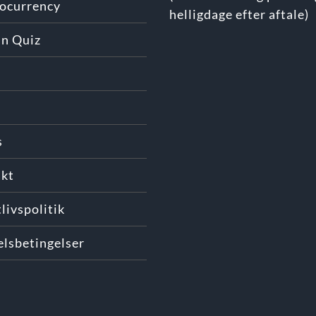
ocurrency
helligdage efter aftale)
in Quiz
s
kt
livspolitik
lsbetingelser