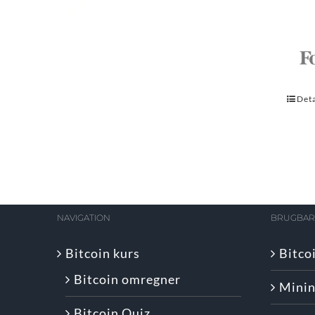
Deta
NAVIGATION
BRUGBARE
Bitcoin kurs
Bitco
Bitcoin omregner
Minin
Bitcoin Quiz