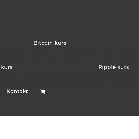
Bitcoin kurs
d er bitcoin
Køb bitcoins
Køb bitcoins med bankover
 kurs
Ripple kurs
let
Hvad er Ethereum?
Køb Ripple
Hvad er Ripple?
Ri
Kontakt