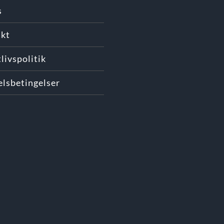
s
kt
livspolitik
lsbetingelser