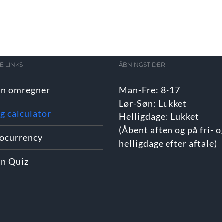
 LINKS
ÅBNINGSTIDER
in omregner
Man-Fre: 8-17
Lør-Søn: Lukket
g calculator
Helligdage: Lukket
(Åbent aften og på fri- o
ocurrency
helligdage efter aftale)
in Quiz