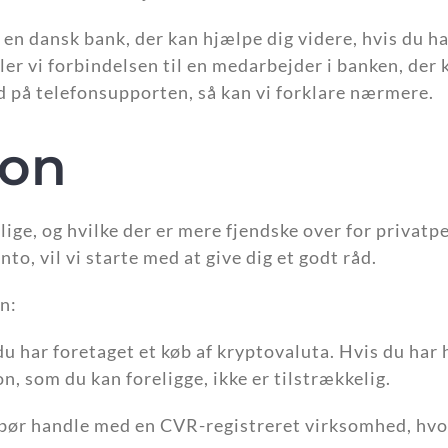
en dansk bank, der kan hjælpe dig videre, hvis du 
dler vi forbindelsen til en medarbejder i banken, der
ld på telefonsupporten, så kan vi forklare nærmere.
ion
lige, og hvilke der er mere fjendske over for privatp
o, vil vi starte med at give dig et godt råd.
n:
du har foretaget et køb af kryptovaluta. Hvis du har
n, som du kan foreligge, ikke er tilstrækkelig.
id bør handle med en CVR-registreret virksomhed, hv