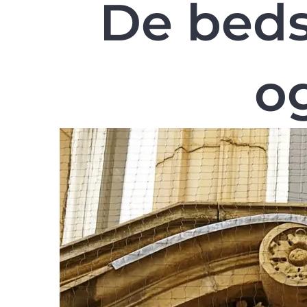
De bedst
o