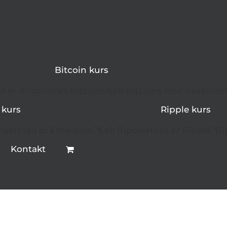
Bitcoin kurs
d er bitcoin
Køb bitcoins
Køb bitcoins med bankover
 kurs
Ripple kurs
let
Hvad er Ethereum?
Køb Ripple
Hvad er Ripple?
Ri
Kontakt