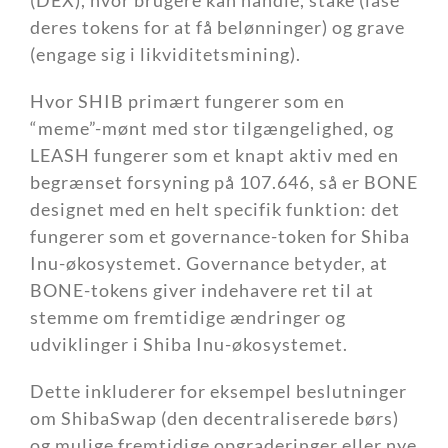
(DEX), hvor brugere kan handle, stake (låse
deres tokens for at få belønninger) og grave
(engage sig i likviditetsmining).
Hvor SHIB primært fungerer som en
“meme”-mønt med stor tilgængelighed, og
LEASH fungerer som et knapt aktiv med en
begrænset forsyning på 107.646, så er BONE
designet med en helt specifik funktion: det
fungerer som et governance-token for Shiba
Inu-økosystemet. Governance betyder, at
BONE-tokens giver indehavere ret til at
stemme om fremtidige ændringer og
udviklinger i Shiba Inu-økosystemet.
Dette inkluderer for eksempel beslutninger
om ShibaSwap (den decentraliserede børs)
og mulige fremtidige opgraderinger eller nye