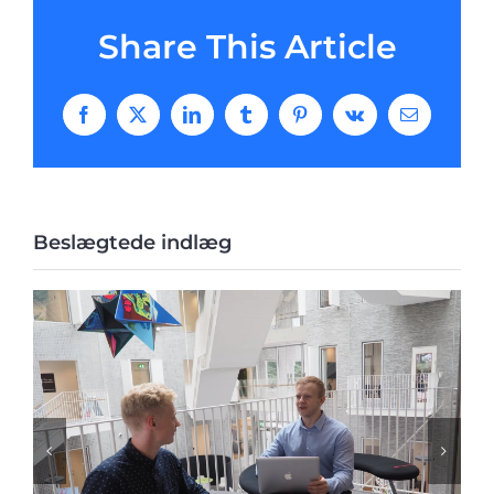
Share This Article
Facebook
X
LinkedIn
Tumblr
Pinterest
Vk
E-
mail
Beslægtede indlæg