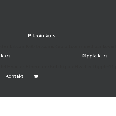
Bitcoin kurs
d er bitcoin
Køb bitcoins
Køb bitcoins med bankover
 kurs
Ripple kurs
let
Hvad er Ethereum?
Køb Ripple
Hvad er Ripple?
Ri
Kontakt