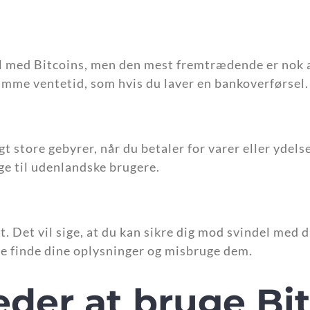
l med Bitcoins, men den mest fremtrædende er nok at
samme ventetid, som hvis du laver en bankoverførsel.
gt store gebyrer, når du betaler for varer eller ydels
ge til udenlandske brugere.
 Det vil sige, at du kan sikre dig mod svindel med di
ne finde dine oplysninger og misbruge dem.
eder at bruge Bi