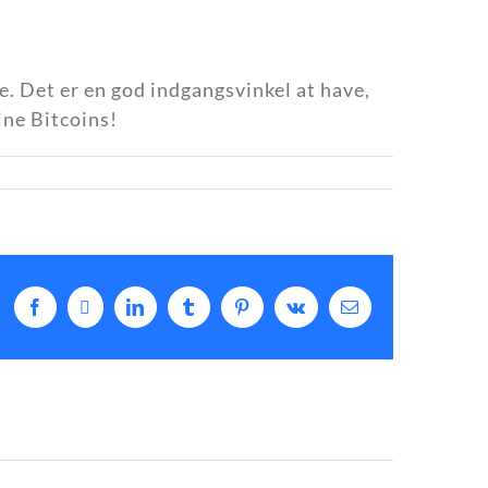
e. Det er en god indgangsvinkel at have,
ine Bitcoins!
Facebook
X
LinkedIn
Tumblr
Pinterest
Vk
E-
mail