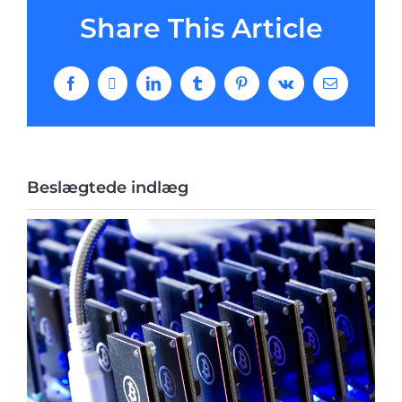
Share This Article
Facebook
X
LinkedIn
Tumblr
Pinterest
Vk
E-
mail
Beslægtede indlæg