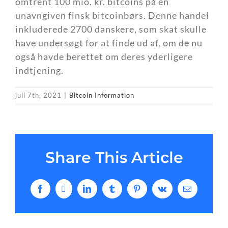
omtrent 100 mio. kr. bitcoins på en
unavngiven finsk bitcoinbørs. Denne handel
inkluderede 2700 danskere, som skat skulle
have undersøgt for at finde ud af, om de nu
også havde berettet om deres yderligere
indtjening.
juli 7th, 2021
|
Bitcoin Information
Share This Article
Facebook
X
LinkedIn
Tumblr
Pinterest
Vk
E-
mail