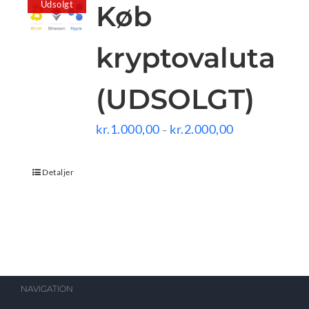
Udsolgt
Køb
kryptovaluta
(UDSOLGT)
Prisinterval:
kr.
1.000,00
kr.
2.000,00
–
kr.1.000,00
til
kr.2.000,00
Detaljer
NAVIGATION