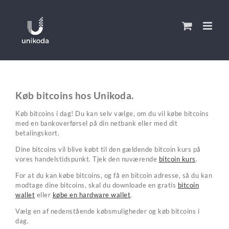
Skip
to
content
Køb bitcoins hos Unikoda.
Køb bitcoins i dag! Du kan selv vælge, om du vil købe bitcoins
med en bankoverførsel på din netbank eller med dit
betalingskort.
Dine bitcoins vil blive købt til den gældende bitcoin kurs på
vores handelstidspunkt. Tjek den nuværende
bitcoin kurs
.
For at du kan købe bitcoins, og få en bitcoin adresse, så du kan
modtage dine bitcoins, skal du downloade en gratis
bitcoin
wallet
eller
købe en hardware wallet
.
Vælg en af nedenstående købsmuligheder og køb bitcoins i
dag.