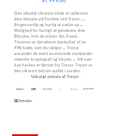
kr.
999,00
Den absolut sikreste måde at opbevare
dine bitcoins på!Fordele ved Trezor:→
Brugervenlig og hurtig at sætte op→
Mulighed for hurtigt at gendanne dine
Bitcoins, hvis du mister din Trezor.
Trezoren er derudover beskyttet af en
PIN-kode, som du vælger→ Trezor
anvender de mest avancerede standarder
indenfor kryptografi og bitcoin.→ Alt som
kan hackes er fjernet fra Trezor. Trezor er
den sikreste bitcoin wallet i verden.
Udvalgt omtale af Trezor
Detaljer